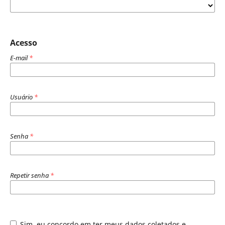
Acesso
E-mail
*
Usuário
*
Senha
*
Repetir senha
*
Sim, eu concordo em ter meus dados coletados e